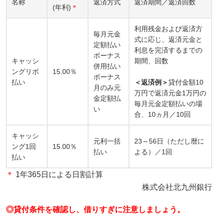
名称
返済方式
返済期間／返済回数
(年利)
＊
利用残金および返済方
毎月元金
式に応じ、返済元金と
定額払い
利息を完済するまでの
ボーナス
キャッシ
期間、回数
併用払い
ングリボ
15.00％
ボーナス
払い
＜返済例＞
貸付金額10
月のみ元
万円で返済元金1万円の
金定額払
毎月元金定額払いの場
い
合、10ヵ月／10回
キャッシ
元利一括
23～56日（ただし暦に
ング1回
15.00％
払い
よる）／1回
払い
＊
1年365日による日割計算
株式会社北九州銀行
◎貸付条件を確認し、借りすぎに注意しましょう。