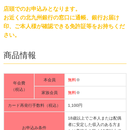
店頭でのお申込みとなります。
お近くの北九州銀行の窓口に通帳、銀行お届け
印、ご本人様が確認できる免許証等をお持ちくだ
さい。
商品情報
本会員
無料
※
年会費
（税込）
家族会員
無料
※
カード再発行手数料（税込）
1,100円
18歳以上でご本人または配偶
者に安定した収入のある方ま
お申込み条件