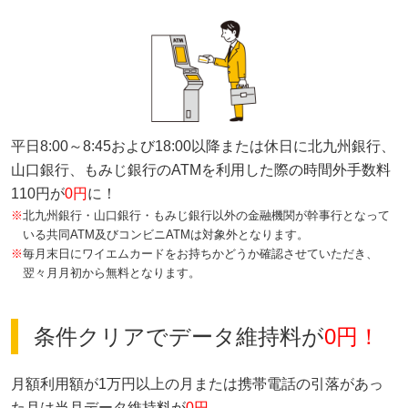
平日8:00～8:45および18:00以降または休日に北九州銀行、
山口銀行、もみじ銀行のATMを利用した際の時間外手数料
110円が
0円
に！
※
北九州銀行・山口銀行・もみじ銀行以外の金融機関が幹事行となって
いる共同ATM及びコンビニATMは対象外となります。
※
毎月末日にワイエムカードをお持ちかどうか確認させていただき、
翌々月月初から無料となります。
条件クリアでデータ維持料が
0円！
月額利用額が1万円以上の月または携帯電話の引落があっ
た月は当月データ維持料が
0円