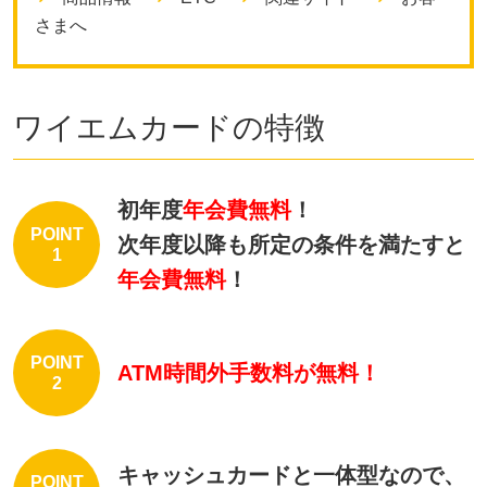
さまへ
ワイエムカードの特徴
初年度
年会費無料
！
POINT
次年度以降も所定の条件を満たすと
1
年会費無料
！
POINT
ATM時間外手数料が無料！
2
キャッシュカードと一体型なので、
POINT