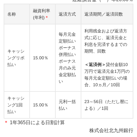
融資利率
名称
返済方式
返済期間／返済回数
(年利)
＊
利用残金および返済方
毎月元金
式に応じ、返済元金と
定額払い
利息を完済するまでの
ボーナス
キャッシ
期間、回数
併用払い
ングリボ
15.00％
ボーナス
払い
＜返済例＞
貸付金額10
月のみ元
万円で返済元金1万円の
金定額払
毎月元金定額払いの場
い
合、10ヵ月／10回
キャッシ
元利一括
23～56日（ただし暦に
ング1回
15.00％
払い
よる）／1回
払い
＊
1年365日による日割計算
株式会社北九州銀行