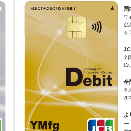
国
ワ
空
る
J
全
払
全
有
2
よ
ー