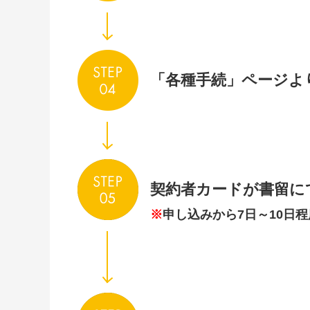
「各種手続」ページよ
契約者カードが書留に
※
申し込みから7日～10日