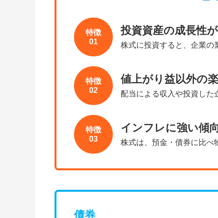
投資資産の成長性
特徴
01
株式に投資すると、企業の
値上がり益以外の
特徴
02
配当による収入や投資した
インフレに強い傾
特徴
03
株式は、預金・債券に比べ
債券