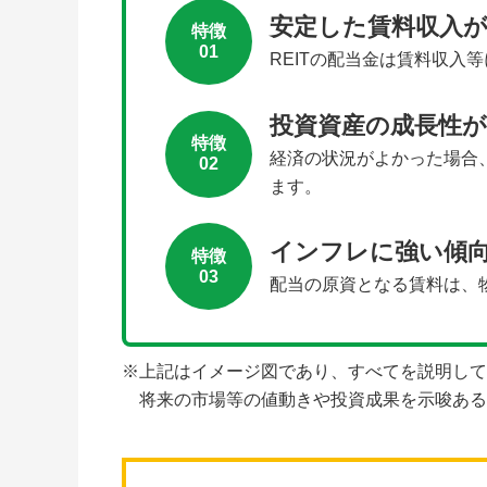
安定した賃料収入
特徴
01
REITの配当金は賃料収入
投資資産の成長性
特徴
経済の状況がよかった場合、
02
ます。
インフレに強い傾
特徴
03
配当の原資となる賃料は、
※上記はイメージ図であり、すべてを説明して
将来の市場等の値動きや投資成果を示唆ある