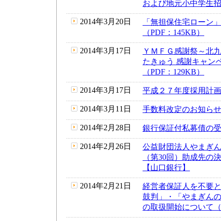
および地元小中学生招待
2014年3月20日
「無担保住宅ローン
（PDF：145KB）
2014年3月17日
ＹＭＦＧ感謝祭～北
たきゅう 感謝キャン
（PDF：129KB）
2014年3月17日
平成２７年度採用計画に
2014年3月11日
手数料改定のお知らせ（
2014年2月28日
銀行保証付私募債の受託
2014年2月26日
公益財団法人やまぎん
（第30回）助成先の決
【山口銀行】
2014年2月21日
経営者保証人を不要
鼓判」・「やまぎん
の取扱開始について（P