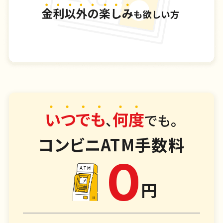
いつでも
何度
、
でも。
コンビニATM手数料
0
円