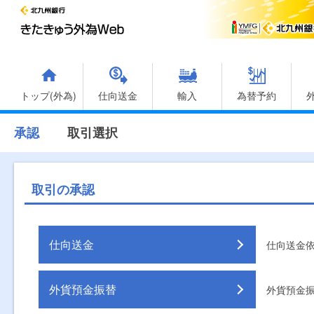
トップ(外為)
仕向送金
輸入
為替予約
承認
取引選択
取引の承認
仕向送金
仕向送金
外貨預金振替
外貨預金