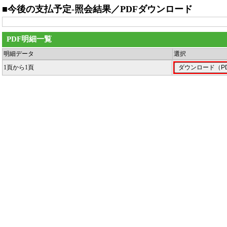
■今後の支払予定‐照会結果／PDFダウンロード
PDF明細一覧
明細データ
選択
1頁から1頁