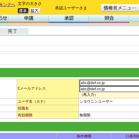
文字の大きさ
キングへ
承認ユーザーさま
Eメールアドレス
（再入力）
ユーザ名（カナ）
シヨウニンユーザー
役職名
有効期限
無期限
操作権限
口座別