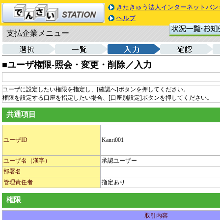
きたきゅう法人インターネットバン
ヘルプ
支払企業メニュー
■ユーザ権限‐照会・変更・削除／入力
ユーザに設定したい権限を指定し、[確認へ]ボタンを押してください。
権限を設定する口座を指定したい場合、[口座別設定]ボタンを押してください。
共通項目
ユーザID
Kanri001
ユーザ名（漢字）
承認ユーザー
部署名
管理責任者
指定あり
権限
取引内容