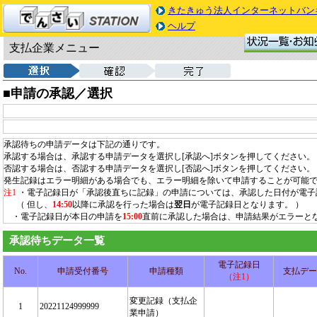
きたきゅう法人インターネットバン
ヘルプ
支払企業メニュー
■申請の承認／選択
承認待ちの申請データは下記の通りです。
承認する場合は、承認する申請データを選択し[承認へ]ボタンを押してください。
否認する場合は、否認する申請データを選択し[否認へ]ボタンを押してください。
発生記録はエラー明細がある場合でも、エラー明細を除いて申請することが可能
注1
・電子記録日が「承認後直ちに記録」の申請については、承認した日付が電子
（ 但し、
14:50
以降に承認を行った場合は
翌日
が電子記録日となります。 ）
・電子記録日が本日の申請を
15:00
直前に承認した場合は、申請結果がエラーと
承認待ちデータ一覧
電子記録日
No.
申請受付番号
申請種類
支払デー
（注1）
変更記録（支払企
1
20221124999999
業申請）