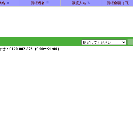
業名
※
債権者名
※
譲渡人名
※
債権金額（円）
合せ：
0120-002-876（9:00〜21:00）