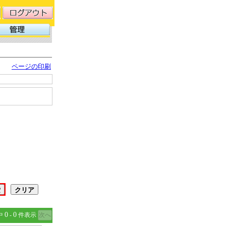
ページの印刷
0
0
中
‐
件表示