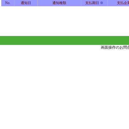
No.
通知日
通知種類
支払期日
※
支払企
画面操作のお問