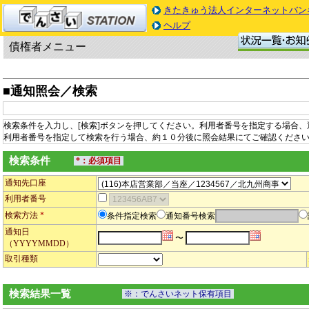
きたきゅう法人インターネットバン
ヘルプ
債権者メニュー
■通知照会／検索
検索条件を入力し、[検索]ボタンを押してください。利用者番号を指定する場合
利用者番号を指定して検索を行う場合、約１０分後に照会結果にてご確認くださ
検索条件
*：必須項目
通知先口座
利用者番号
検索方法
*
条件指定検索
通知番号検索
通知日
〜
（YYYYMMDD）
取引種類
検索結果一覧
※：でんさいネット保有項目