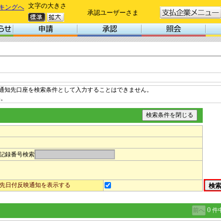
文字の大きさ
キングへ
承認ユーザーさま
、通知先口座を検索条件として入力することはできません。
い。
記録番号検索
先日付反映通知を表示する
0
件